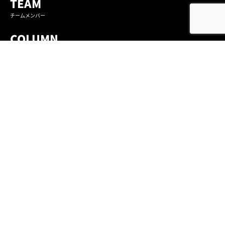
TEAM
チームメンバー
COLUMN
コラム
CEO SNS NEWS
ふかがわ社長SNS企画情報
〒461-0022
愛知県名古屋市東区東大曽根町29-11 共栄ビル 東棟7階
TEL/052-990-2926
プライバシーポリシー