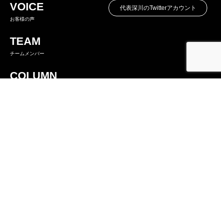
VOICE
代表深川のTwitterアカウント
お客様の声
TEAM
チームメンバー
COLUMN
コラム
CEO SNS NEWS
ふかがわ社長SNS企画情報
〒461-0022
愛知県名古屋市東区東大曽根町29-11 共栄ビル 東棟7階
TEL/052-990-2926