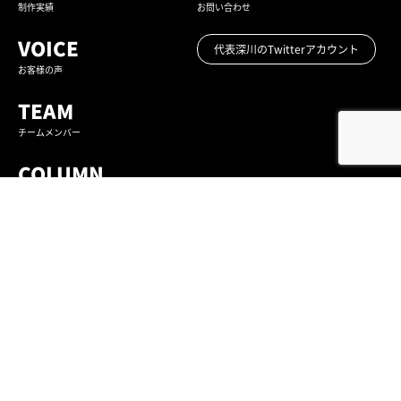
制作実績
お問い合わせ
VOICE
代表深川のTwitterアカウント
お客様の声
TEAM
チームメンバー
COLUMN
コラム
CEO SNS NEWS
ふかがわ社長SNS企画情報
〒461-0022