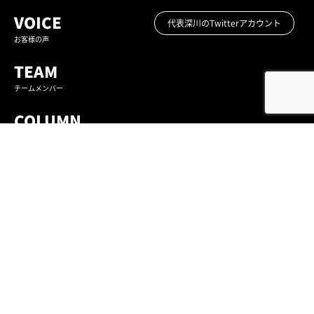
VOICE
代表深川のTwitterアカウント
お客様の声
TEAM
チームメンバー
COLUMN
コラム
CEO SNS NEWS
ふかがわ社長SNS企画情報
〒461-0022
愛知県名古屋市東区東大曽根町29-11 共栄ビル 東棟7階